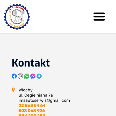
Kontakt
Włochy
ul. Cegielniana 7a
imsautoserwis@gmail.com
22 863 54 64
503 068 926
884 209 280